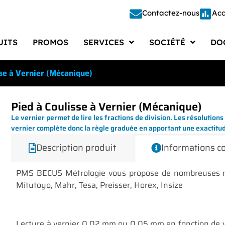
Contactez-nous
Acc
UITS
PROMOS
SERVICES
SOCIÉTÉ
DO
Étalonnage
Société
Doc
sse à Vernier (Mécanique)
Étude – Conception
Recrutements
Docu
Fabrication
Actualités
Cata
Pied à Coulisse à Vernier (Mécanique)
Le vernier permet de lire les fractions de division. Les résolutio
Réparation
Presse
Doc
vernier complète donc la règle graduée en apportant une exactitu
Description produit
Informations 
Automatisation
Vie d’entreprise
Logi
Gestion des Moyens de Mesure
FAQ
PMS BECUS Métrologie vous propose de nombreuses mar
Mitutoyo, Mahr, Tesa, Preisser, Horex, Insize
Lecture à vernier 0.02 mm ou 0.05 mm en fonction de vot