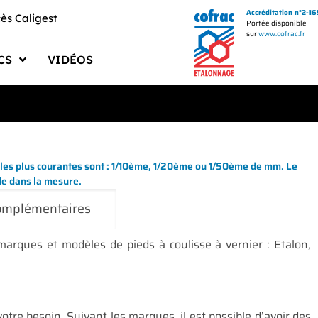
Accréditation n°2-1
ès Caligest
Portée disponible
sur
www.cofrac.fr
CS
VIDÉOS
uments PMS BECUS
ments Qualité
logues Fournisseurs
ns les plus courantes sont : 1/10ème, 1/20ème ou 1/50ème de mm. Le
uments Techniques
de dans la mesure.
complémentaires
ciels et Drivers
ques et modèles de pieds à coulisse à vernier : Etalon,
re besoin. Suivant les marques, il est possible d’avoir des