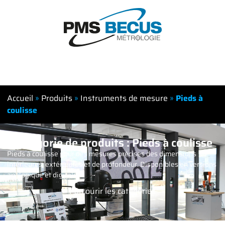
Accueil
»
Produits
»
Instruments de mesure
»
Pieds à
coulisse
Catégorie de produits : Pieds à coulisse
Pieds à coulisse pour des mesures précises des dimensions
intérieures, extérieures et de profondeur. Disponibles en versions
analogique et digitale
Parcourir les catégories