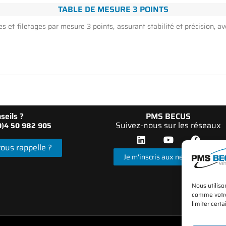
TABLE DE MESURE 3 POINTS
es et filetages par mesure 3 points, assurant stabilité et précision,
seils ?
PMS BECUS
Suivez-nous sur les réseaux
(0)4 50 982 905
ous rappelle ?
Je m'inscris aux newsletters
Nous utiliso
comme votre 
limiter certa