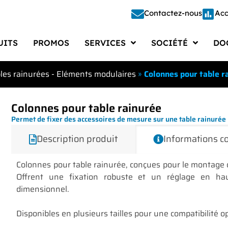
Contactez-nous
Acc
UITS
PROMOS
SERVICES
SOCIÉTÉ
DO
Étalonnage
Société
Doc
les rainurées - Eléments modulaires
»
Colonnes pour table r
Étude – Conception
Recrutements
Docu
Fabrication
Actualités
Cata
Colonnes pour table rainurée
Permet de fixer des accessoires de mesure sur une table rainurée p
Réparation
Presse
Doc
Description produit
Informations 
Automatisation
Vie d’entreprise
Logi
Colonnes pour table rainurée, conçues pour le montage 
Gestion des Moyens de Mesure
FAQ
Offrent une fixation robuste et un réglage en hau
dimensionnel.
Disponibles en plusieurs tailles pour une compatibilité o