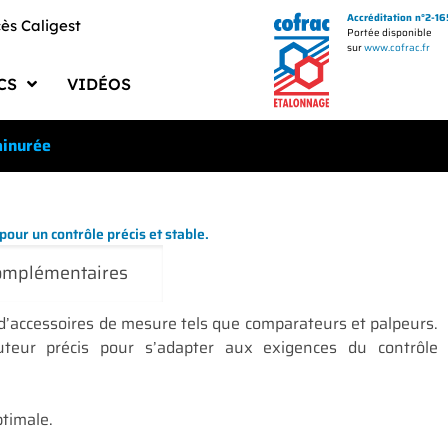
Accréditation n°2-1
ès Caligest
Portée disponible
sur
www.cofrac.fr
CS
VIDÉOS
uments PMS BECUS
ainurée
ments Qualité
logues Fournisseurs
our un contrôle précis et stable.
uments Techniques
complémentaires
ciels et Drivers
d’accessoires de mesure tels que comparateurs et palpeurs.
teur précis pour s’adapter aux exigences du contrôle
ptimale.