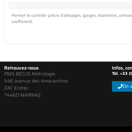
Permet le contrôle précis d’alésages, gorges, diamètres, entrax
coefficient).
Retrouvez-nous
Infos, con
PMS BECUS Métrologie
Tél. +33 
546 avenue des Amaranches
On v
ZAC Ecotec
74460 MARNAZ