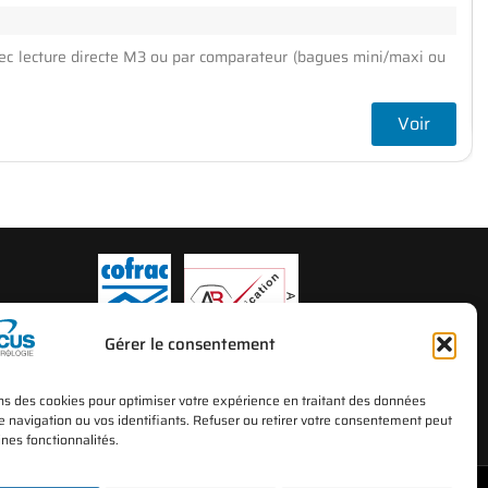
 avec lecture directe M3 ou par comparateur (bagues mini/maxi ou
Voir
Gérer le consentement
*Le laboratoire d’étalonnage PMS BECUS Métrologie est accrédité par le
ns des cookies pour optimiser votre expérience en traitant des données
COFRAC sous N° d’accréditation 2-1658 depuis 2002 (portée disponible sur le
navigation ou vos identifiants. Refuser ou retirer votre consentement peut
site
www.cofrac.fr
)
ines fonctionnalités.