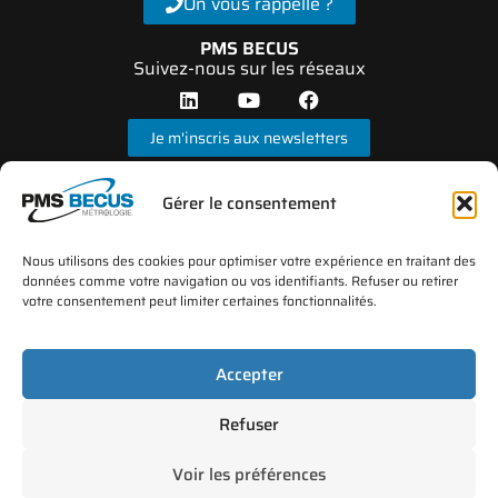
On vous rappelle ?
PMS BECUS
Suivez-nous sur les réseaux
Je m'inscris aux newsletters
Gérer le consentement
Nous utilisons des cookies pour optimiser votre expérience en traitant des
données comme votre navigation ou vos identifiants. Refuser ou retirer
votre consentement peut limiter certaines fonctionnalités.
*Le laboratoire d’étalonnage PMS BECUS Métrologie est accrédité par le COFRAC sous N°
d’accréditation 2-1658 depuis 2002 (portée disponible sur le site
www.cofrac.fr
)
Accepter
Refuser
Plan du site
Mentions légales
FAQ
Protection des données
Voir les préférences
Conditions générales de vente
Politique de cookies (UE)