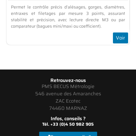
Permet le contrôle précis d’alésages, gorges, diamètres,
entraxes et filetages par mesure 3 points, assurant
stabilité et précision, avec lecture directe M3 ou par
comparateur (bagues mini/maxi ou coefficient).
Voir
Retrouvez-nous
PMS BECUS Métrologie
546 avenue des Amaranches
ZAC Ecotec
74460 MARNAZ
Infos, conseils ?
Tél. +33 (0)4 50 982 905