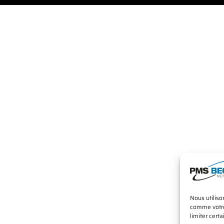
Nous utiliso
comme votre 
limiter certa