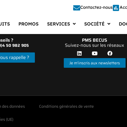
Contactez-nous
Acc
UITS
PROMOS
SERVICES
SOCIÉTÉ
DO
Étalonnage
Société
Doc
seils ?
PMS BECUS
Suivez-nous sur les réseaux
(0)4 50 982 905
Étude – Conception
Recrutements
Docu
ous rappelle ?
Fabrication
Actualités
Cata
Je m'inscris aux newsletters
Réparation
Presse
Doc
Automatisation
Vie d’entreprise
Logi
Gestion des Moyens de Mesure
FAQ
n des données
Conditions générales de vente
ies (UE)