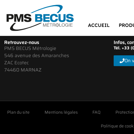
ACCUEIL
PROD
Retrouvez-nous
Infos, con
PMS BECUS Métrologie
Tél. +33 
546 avenue des Amaranches
On v
ZAC Ecotec
74460 MARNAZ
Plan du site
Mentions légales
FAQ
Protectio
Politique de cook