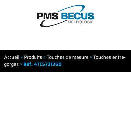
Accueil
»
Produits
»
Touches de mesure
»
Touches entre-
gorges
»
Réf. 4TC5731360