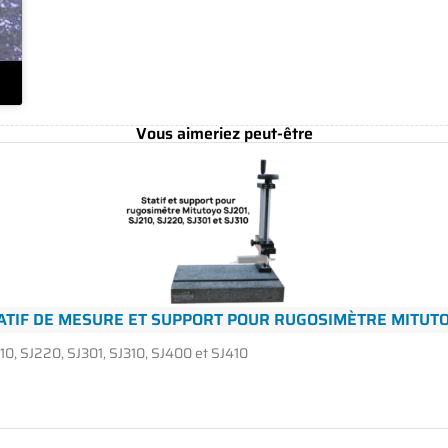
Vous aimeriez peut-être
ATIF DE MESURE ET SUPPORT POUR RUGOSIMÈTRE MITUT
0, SJ220, SJ301, SJ310, SJ400 et SJ410