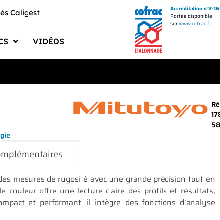
Accréditation n°2-1
ès Caligest
Portée disponible
sur
www.cofrac.fr
CS
VIDÉOS
uments PMS BECUS
ments Qualité
logues Fournisseurs
Ré
17
uments Techniques
5
ogie
ciels et Drivers
complémentaires
 des mesures de rugosité avec une grande précision tout en
le couleur offre une lecture claire des profils et résultats,
mpact et performant, il intègre des fonctions d’analyse