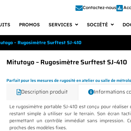
Contactez-nous
Acc
UITS
PROMOS
SERVICES
SOCIÉTÉ
DO
Étalonnage
Société
Doc
utoyo – Rugosimètre Surftest SJ-410
Étude – Conception
Recrutements
Docu
Fabrication
Actualités
Cata
Mitutoyo – Rugosimètre Surftest SJ-410
Réparation
Presse
Doc
Parfait pour les mesures de rugosité en atelier ou salle de métrol
Automatisation
Vie d’entreprise
Logi
Description produit
Informations 
Gestion des Moyens de Mesure
FAQ
Le rugosimètre portable SJ-410 est conçu pour réaliser
restant simple à utiliser sur le terrain. Son écran tacti
permettant un contrôle immédiat sans impression. Co
proches des modèles fixes.