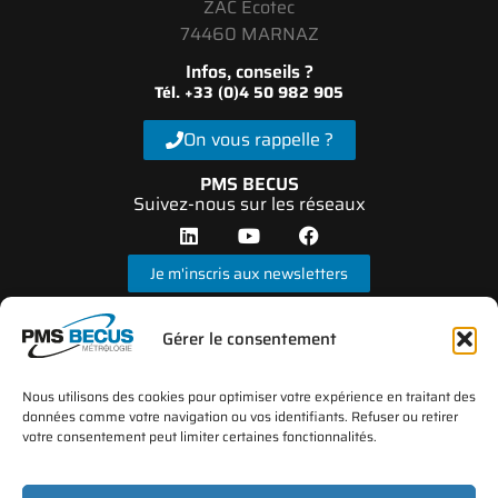
ZAC Ecotec
74460 MARNAZ
Infos, conseils ?
Tél. +33 (0)4 50 982 905
On vous rappelle ?
PMS BECUS
Suivez-nous sur les réseaux
Je m'inscris aux newsletters
Gérer le consentement
Nous utilisons des cookies pour optimiser votre expérience en traitant des
données comme votre navigation ou vos identifiants. Refuser ou retirer
votre consentement peut limiter certaines fonctionnalités.
*Le laboratoire d’étalonnage PMS BECUS Métrologie est accrédité par le COFRAC sous N°
d’accréditation 2-1658 depuis 2002 (portée disponible sur le site
www.cofrac.fr
)