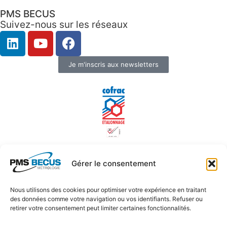
PMS BECUS
Suivez-nous sur les réseaux
Je m'inscris aux newsletters
*Le laboratoire d’étalonnage PMS BECUS Métrologie est
Gérer le consentement
accrédité par le COFRAC sous N° d’accréditation 2-1658
depuis 2002 (portée disponible sur le site
www.cofrac.fr
)
Nous utilisons des cookies pour optimiser votre expérience en traitant
des données comme votre navigation ou vos identifiants. Refuser ou
retirer votre consentement peut limiter certaines fonctionnalités.
Plan du site
Mentions légales
FAQ