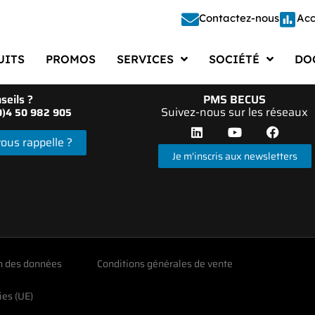
Contactez-nous
Acc
UITS
PROMOS
SERVICES
SOCIÉTÉ
DO
Étalonnage
Société
Doc
seils ?
PMS BECUS
Suivez-nous sur les réseaux
(0)4 50 982 905
Étude – Conception
Recrutements
Docu
ous rappelle ?
Fabrication
Actualités
Cata
Je m'inscris aux newsletters
Réparation
Presse
Doc
Automatisation
Vie d’entreprise
Logi
Gestion des Moyens de Mesure
FAQ
n des données
Conditions générales de vente
ies (UE)