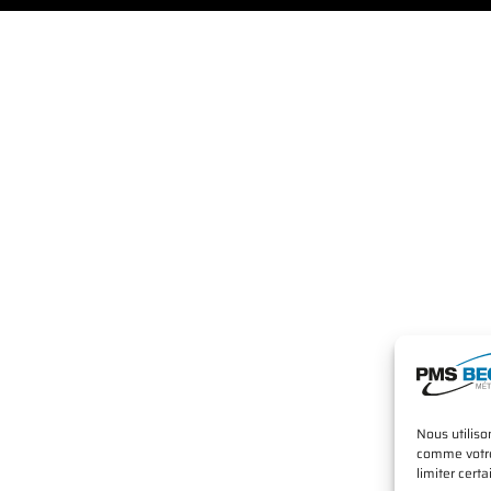
Nous utiliso
comme votre 
limiter certa