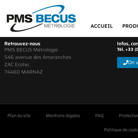
ACCUEIL
PROD
Retrouvez-nous
Infos, con
PMS BECUS Métrologie
Tél. +33 
546 avenue des Amaranches
On v
ZAC Ecotec
74460 MARNAZ
Plan du site
Mentions légales
FAQ
Protectio
Politique de cook