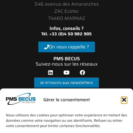
546 avenue des Amaranches
ZAC Ecotec
74460 MARNAZ
Infos, conseils ?
Tél. +33 (0)4 50 982 905
On vous rappelle ?
PMS BECUS
Suivez-nous sur les réseaux
Je m'inscris aux newsletters
Gérer le consentement
Nous utilisons des cookies pour optimiser votre expérience en traitant des
données comme votre navigation ou vos identifiants. Refuser ou retirer
votre consentement peut limiter certaines fonctionnalités.
*Le laboratoire d’étalonnage PMS BECUS Métrologie est accrédité par le COFRAC sous N°