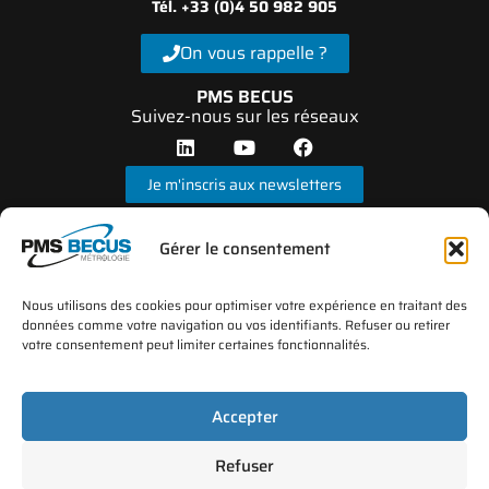
Tél. +33 (0)4 50 982 905
On vous rappelle ?
PMS BECUS
Suivez-nous sur les réseaux
Je m'inscris aux newsletters
Gérer le consentement
Nous utilisons des cookies pour optimiser votre expérience en traitant des
données comme votre navigation ou vos identifiants. Refuser ou retirer
votre consentement peut limiter certaines fonctionnalités.
*Le laboratoire d’étalonnage PMS BECUS Métrologie est accrédité par le COFRAC sous N°
d’accréditation 2-1658 depuis 2002 (portée disponible sur le site
www.cofrac.fr
)
Accepter
Refuser
Plan du site
Mentions légales
FAQ
Protection des données