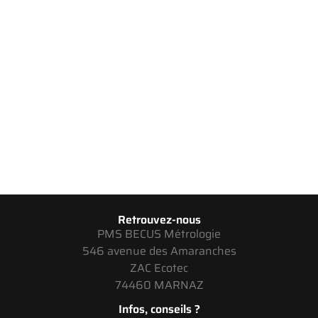
Retrouvez-nous
PMS BECUS Métrologie
546 avenue des Amaranches
ZAC Ecotec
74460 MARNAZ
Infos, conseils ?