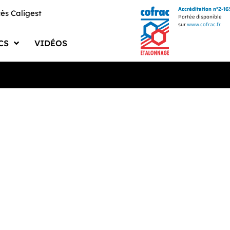
Accréditation n°2-1
ès Caligest
Portée disponible
sur
www.cofrac.fr
CS
VIDÉOS
uments PMS BECUS
ments Qualité
logues Fournisseurs
uments Techniques
ciels et Drivers