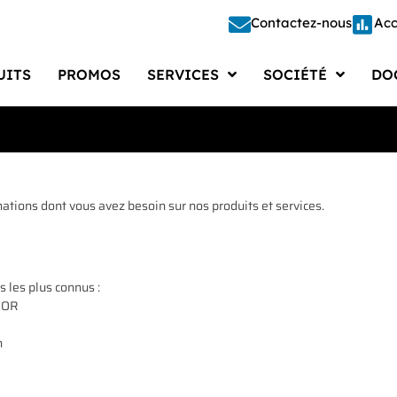
Contactez-nous
Acc
UITS
PROMOS
SERVICES
SOCIÉTÉ
DO
Étalonnage
Société
Doc
Étude – Conception
Recrutements
Docu
Fabrication
Actualités
Cata
ations dont vous avez besoin sur nos produits et services.
Réparation
Presse
Doc
Automatisation
Vie d’entreprise
Logi
s les plus connus :
Gestion des Moyens de Mesure
FAQ
NOR
n