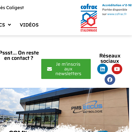
Accréditation n°2-1
ès Caligest
Portée disponible
sur
www.cofrac.fr
CS
VIDÉOS
uments PMS BECUS
ments Qualité
Pssst... On reste
Réseaux
en contact ?
sociaux
logues Fournisseurs
Je m'inscris
aux
newsletters
uments Techniques
ciels et Drivers