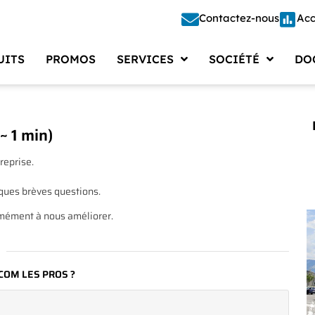
Contactez-nous
Acc
UITS
PROMOS
SERVICES
SOCIÉTÉ
DO
Étalonnage
Société
Doc
Étude – Conception
Recrutements
Docu
~ 1 min)
Fabrication
Actualités
Cata
reprise.
Réparation
Presse
Doc
ques brèves questions.
Automatisation
Vie d’entreprise
Logi
rmément à nous améliorer.
Gestion des Moyens de Mesure
FAQ
t COM LES PROS ?