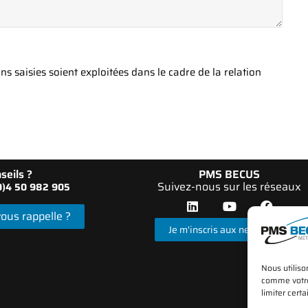
s saisies soient exploitées dans le cadre de la relation
seils ?
PMS BECUS
Suivez-nous sur les réseaux
(0)4 50 982 905
ous rappelle ?
Je m'inscris aux newsletters
Nous utiliso
comme votre 
limiter certa