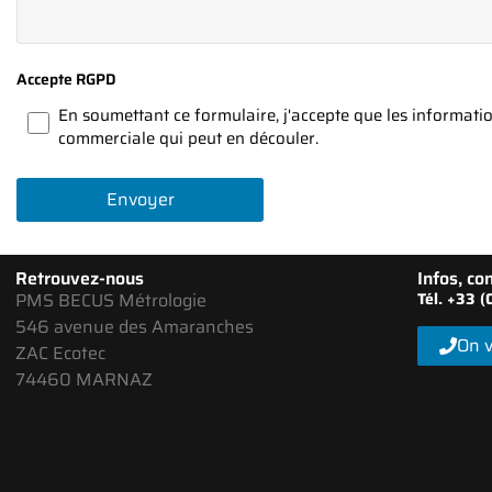
Accepte RGPD
En soumettant ce formulaire, j'accepte que les information
commerciale qui peut en découler.
Envoyer
Retrouvez-nous
Infos, con
PMS BECUS Métrologie
Tél. +33 
546 avenue des Amaranches
On v
ZAC Ecotec
74460 MARNAZ