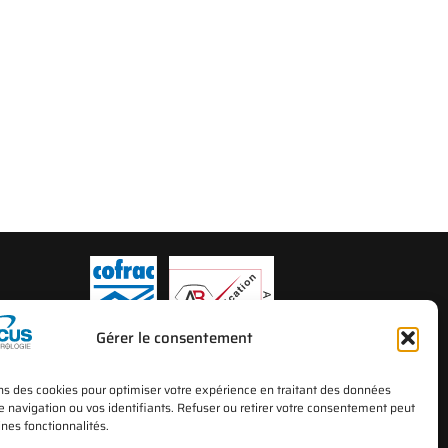
Gérer le consentement
*Le laboratoire d’étalonnage PMS BECUS Métrologie est accrédité par le
ns des cookies pour optimiser votre expérience en traitant des données
COFRAC sous N° d’accréditation 2-1658 depuis 2002 (portée disponible sur le
navigation ou vos identifiants. Refuser ou retirer votre consentement peut
site
www.cofrac.fr
)
ines fonctionnalités.