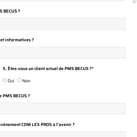
MS BECUS ?
 et informatives ?
5. Êtes-vous un client actuel de PMS BECUS ?*
Oui
Non
 de PMS BECUS ?
 l'événement COM LES PROS à l'avenir ?