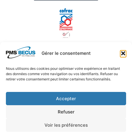
*Le laboratoire d’étalonnage PMS BECUS Métrologie est
Gérer le consentement
accrédité par le COFRAC sous N° d’accréditation 2-1658
depuis 2002 (portée disponible sur le site
www.cofrac.fr
)
Nous utilisons des cookies pour optimiser votre expérience en traitant
des données comme votre navigation ou vos identifiants. Refuser ou
retirer votre consentement peut limiter certaines fonctionnalités.
Plan du site
Mentions légales
FAQ
Protection des données
Accepter
Conditions générales de vente
Refuser
Voir les préférences
Politique de cookies (UE)